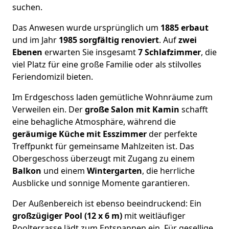
suchen.
Das Anwesen wurde ursprünglich um
1885 erbaut
und im Jahr
1985 sorgfältig renoviert
. Auf
zwei
Ebenen
erwarten Sie insgesamt
7 Schlafzimmer
, die
viel Platz für eine große Familie oder als stilvolles
Feriendomizil bieten.
Im Erdgeschoss laden gemütliche Wohnräume zum
Verweilen ein. Der
große Salon mit Kamin
schafft
eine behagliche Atmosphäre, während die
geräumige Küche mit Esszimmer
der perfekte
Treffpunkt für gemeinsame Mahlzeiten ist. Das
Obergeschoss überzeugt mit Zugang zu einem
Balkon
und einem
Wintergarten
, die herrliche
Ausblicke und sonnige Momente garantieren.
Der Außenbereich ist ebenso beeindruckend: Ein
großzügiger Pool (12 x 6 m)
mit weitläufiger
Poolterrasse lädt zum Entspannen ein. Für gesellige