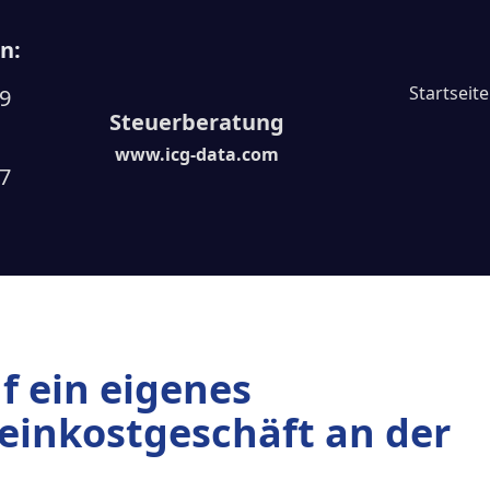
n:
Startseite
09
Steuerberatung
www.icg-data.com
97
f ein eigenes
Feinkostgeschäft an der