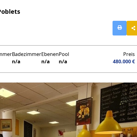
Poblets
immer
Badezimmer
Ebenen
Pool
Preis
n/a
n/a
n/a
480.000 €