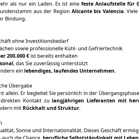
ehr als nur ein Laden. Es ist eine
feste Anlaufstelle für
Kundenstamm aus der Region
Alicante bis Valencia
. Viel
er Bindung.
chäft ohne Investitionsbedarf
lächen sowie professionelle Kühl- und Gefriertechnik
r 200.000 €
ist bereits enthalten
sonal
, das Sie zuverlässig unterstützt
ondern ein
lebendiges, laufendes Unternehmen
.
iche Übergabe
ht allein. Er begleitet Sie persönlich in der Übergangsphase
 direkten Kontakt zu
langjährigen Lieferanten mit he
ondern mit
Rückhalt und Struktur
.
n
alität, Sonne und Internationalität. Dieses Geschäft ermögl
n auch die Chance,
berufliche Selbstständigkeit mit Lebe