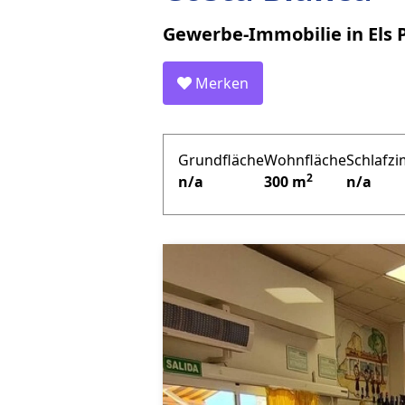
Gewerbe-Immobilie in Els 
Merken
Grundfläche
Wohnfläche
Schlafz
2
n/a
300 m
n/a