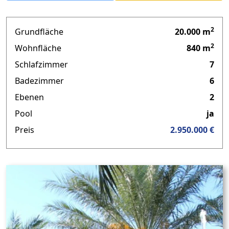
2
Grundfläche
20.000 m
2
Wohnfläche
840 m
Schlafzimmer
7
Badezimmer
6
Ebenen
2
Pool
ja
Preis
2.950.000 €