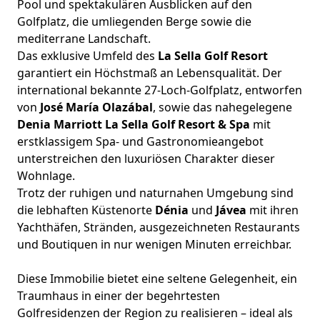
Pool und spektakulären Ausblicken auf den
Golfplatz, die umliegenden Berge sowie die
mediterrane Landschaft.
Das exklusive Umfeld des
La Sella Golf Resort
garantiert ein Höchstmaß an Lebensqualität. Der
international bekannte 27-Loch-Golfplatz, entworfen
von
José María Olazábal
, sowie das nahegelegene
Denia Marriott La Sella Golf Resort & Spa
mit
erstklassigem Spa- und Gastronomieangebot
unterstreichen den luxuriösen Charakter dieser
Wohnlage.
Trotz der ruhigen und naturnahen Umgebung sind
die lebhaften Küstenorte
Dénia
und
Jávea
mit ihren
Yachthäfen, Stränden, ausgezeichneten Restaurants
und Boutiquen in nur wenigen Minuten erreichbar.
Diese Immobilie bietet eine seltene Gelegenheit, ein
Traumhaus in einer der begehrtesten
Golfresidenzen der Region zu realisieren – ideal als